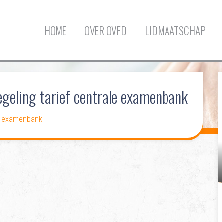
HOME
OVER OVFD
LIDMAATSCHAP
egeling tarief centrale examenbank
le examenbank