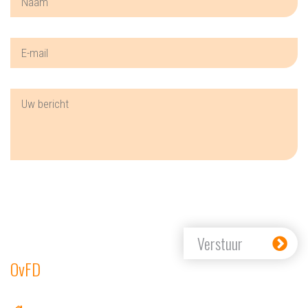
Verstuur
OvFD