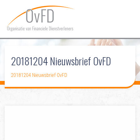
HOME
20181204 Nieuwsbrief OvFD
OVER OVFD
LIDMAATSCHAP
20181204 Nieuwsbrief OvFD
COMMUNICATIE
DOSSIERS
CONTACT