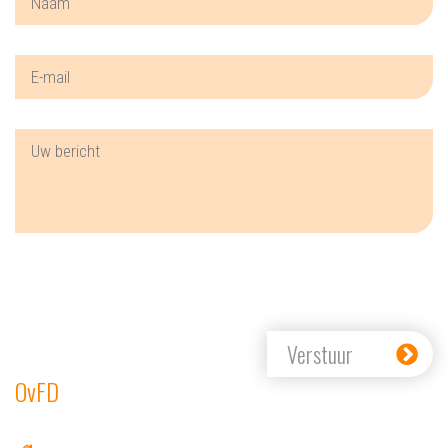
Verstuur
OvFD