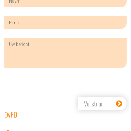
Verstuur
OvFD