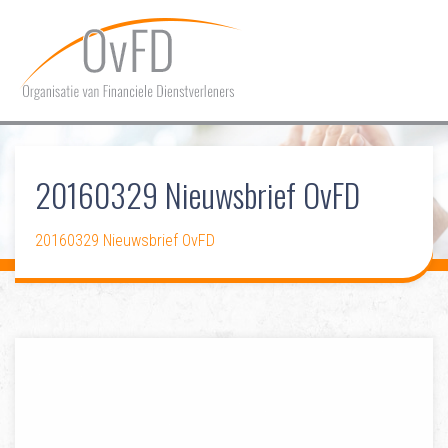
HOME
20160329 Nieuwsbrief OvFD
OVER OVFD
LIDMAATSCHAP
20160329 Nieuwsbrief OvFD
COMMUNICATIE
DOSSIERS
CONTACT