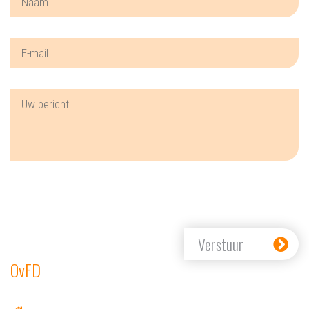
Verstuur
OvFD