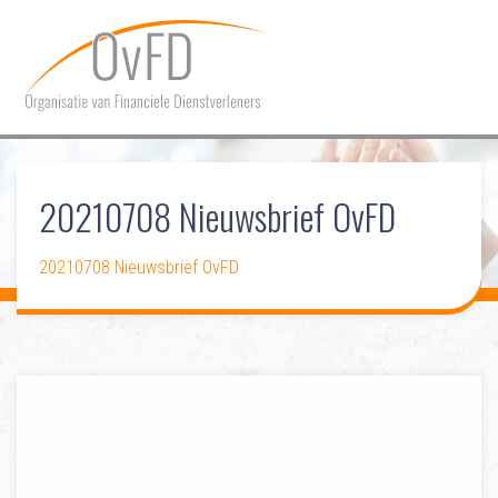
HOME
20210708 Nieuwsbrief OvFD
OVER OVFD
LIDMAATSCHAP
20210708 Nieuwsbrief OvFD
COMMUNICATIE
DOSSIERS
CONTACT