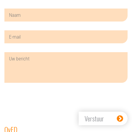
Verstuur
OvFD