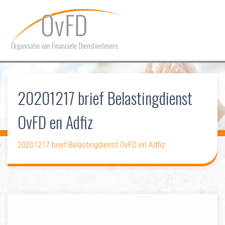
HOME
20201217 brief Belastingdienst
OVER OVFD
OvFD en Adfiz
LIDMAATSCHAP
COMMUNICATIE
20201217 brief Belastingdienst OvFD en Adfiz
DOSSIERS
CONTACT