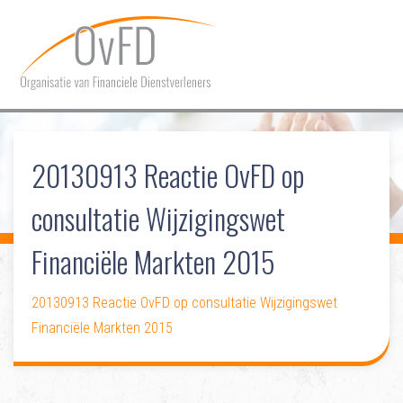
HOME
20130913 Reactie OvFD op
OVER OVFD
consultatie Wijzigingswet
LIDMAATSCHAP
Financiële Markten 2015
COMMUNICATIE
DOSSIERS
20130913 Reactie OvFD op consultatie Wijzigingswet
Financiële Markten 2015
CONTACT