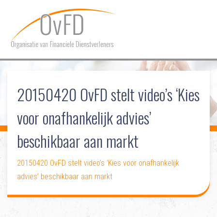
HOME
20150420 OvFD stelt video’s ‘Kies
OVER OVFD
voor onafhankelijk advies’
LIDMAATSCHAP
beschikbaar aan markt
COMMUNICATIE
DOSSIERS
20150420 OvFD stelt video’s ‘Kies voor onafhankelijk
advies’ beschikbaar aan markt
CONTACT